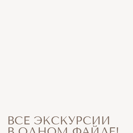
СКАЧАЙТЕ PDF ФАЙЛ, ЧТОБЫ УЗНАТЬ О ВСЕХ
НАПРАВЛЕНИЯХ, ЭКСКУРСИЯХ И МАРШРУТАХ,
И ВЫБЕРИТЕ ЛУЧШИЕ ВАРИАНТЫ ДЛЯ СВОЕЙ
ГРУППЫ!
+7
СКАЧАТЬ PDF ФАЙЛ С ПРОГРАММАМИ
ХОТИТЕ
ОПРЕДЕЛИТЬСЯ