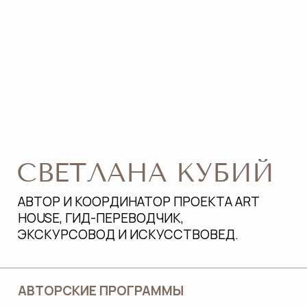
11 ЛЕТ ОПЫТА
быть мамой двух мальчишек
ОБРАЗОВАНИЕ
Академия Художеств им.Репина
(искусствоведение)
Экономический университет (экономика
и менеджмент)
В КОМАНДЕ
ART HOUSE
Аттестованные гиды, легко объясняющие
сложные темы простым языком, умеющие
вступать с детьми в контакт и включать их
интерес к изучению темы, удерживать
внимание и активность детей на высоком
уровне в течение всей экскурсии.