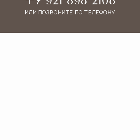
АВТОР И КООРДИНАТОР ПРОЕКТА ART
HOUSE, ГИД-ПЕРЕВОДЧИК,
ЭКСКУРСОВОД И ИСКУССТВОВЕД.
АВТОРСКИЕ ПРОГРАММЫ
для детей
и подростковых групп
ИНКЛЮЗИВНЫЕ ПРОГРАММЫ
для детей аутистического спектра
и слабослышащих детей
6 ЛЕТ ОПЫТА
интерактивных экскурсий для
детей, подростков и их родителей