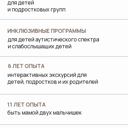
ДЛЯ НАС
ОЧЕНЬ ВАЖНО
Мы осознанно работаем с потребностью
детей «исследовать и познавать
окружающий мир», и это отвечает
интересам родителей.
Отслеживаем, чтобы экскурсия носила не
только развлекательный характер, а
включала познавательную мотивацию,
развивала наблюдательность и
мыслительную деятельность: мы находимся
в контакте с детьми, задаем вопросы,
расширяем кругозор, используем
интерактивные элементы.