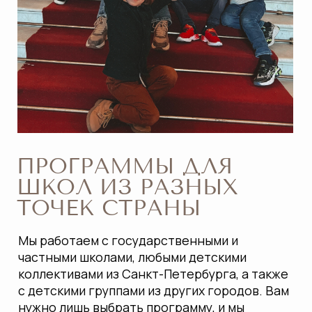
Мы работаем с государственными и
частными школами, любыми детскими
коллективами из Санкт-Петербурга, а также
с детскими группами из других городов. Вам
нужно лишь выбрать программу, и мы
возьмём на себя все организационные
вопросы.
ИНТЕРАКТИВНОЕ
ОБУЧЕНИЕ С ПОЛНЫМ
СОПРОВОЖДЕНИЕМ
Наши гиды работают с детьми на каждом
этапе: от поездки до проведения экскурсий
внутри музеев. Мы помогаем углубить знания
по школьным темам через практическое и
интерактивное обучение, соответствующее
учебному плану.