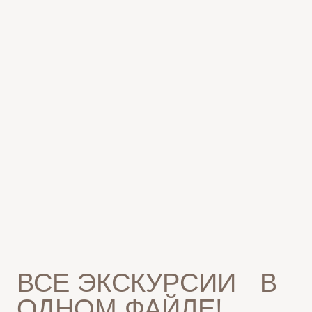
СКАЧАЙТЕ PDF ФАЙЛ, ЧТОБЫ УЗНАТЬ О ВСЕХ
НАПРАВЛЕНИЯХ, ЭКСКУРСИЯХ И МАРШРУТАХ,
И ВЫБЕРИТЕ ЛУЧШИЕ ВАРИАНТЫ ДЛЯ СВОЕЙ
ГРУППЫ!
+7
СКАЧАТЬ PDF ФАЙЛ С ПРОГРАММАМИ
ХОТИТЕ
ОПРЕДЕЛИТЬСЯ С