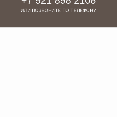
АВТОР И КООРДИНАТОР ПРОЕКТА ART
HOUSE, ГИД-ПЕРЕВОДЧИК,
ЭКСКУРСОВОД И ИСКУССТВОВЕД.
АВТОРСКИЕ ПРОГРАММЫ
для детей
и подростковых групп
ИНКЛЮЗИВНЫЕ ПРОГРАММЫ
для детей аутистического спектра
и слабослышащих детей
6 ЛЕТ ОПЫТА
интерактивных экскурсий для
детей, подростков и их родителей