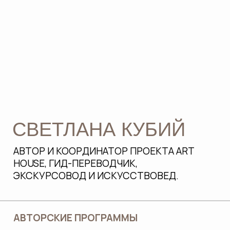
11 ЛЕТ ОПЫТА
быть мамой двух мальчишек
ОБРАЗОВАНИЕ
Академия Художеств им.Репина
(искусствоведение)
Экономический университет (экономика
и менеджмент)
В КОМАНДЕ
ART HOUSE
Аттестованные гиды, легко объясняющие
сложные темы простым языком, умеющие
вступать с детьми в контакт и включать их
интерес к изучению темы, удерживать
внимание и активность детей на высоком
уровне в течение всей экскурсии.