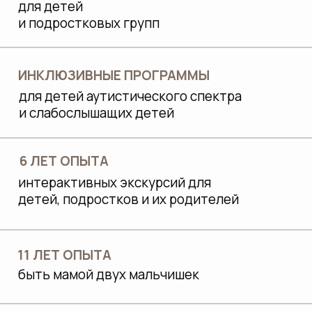
ДЛЯ НАС
ОЧЕНЬ ВАЖНО
Мы осознанно работаем с потребностью
детей «исследовать и познавать
окружающий мир», и это отвечает
интересам родителей.
Отслеживаем, чтобы экскурсия носила не
только развлекательный характер, а
включала познавательную мотивацию,
развивала наблюдательность и
мыслительную деятельность: мы находимся
в контакте с детьми, задаем вопросы,
расширяем кругозор, используем
интерактивные элементы.