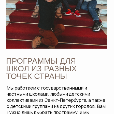
Мы работаем с государственными и
частными школами, любыми детскими
коллективами из Санкт-Петербурга, а также
с детскими группами из других городов. Вам
нужно лишь выбрать программу, и мы
возьмём на себя все организационные
вопросы.
ИНТЕРАКТИВНОЕ
ОБУЧЕНИЕ С ПОЛНЫМ
СОПРОВОЖДЕНИЕМ
Наши гиды работают с детьми на каждом
этапе: от поездки до проведения экскурсий
внутри музеев. Мы помогаем углубить знания
по школьным темам через практическое и
интерактивное обучение, соответствующее
учебному плану.