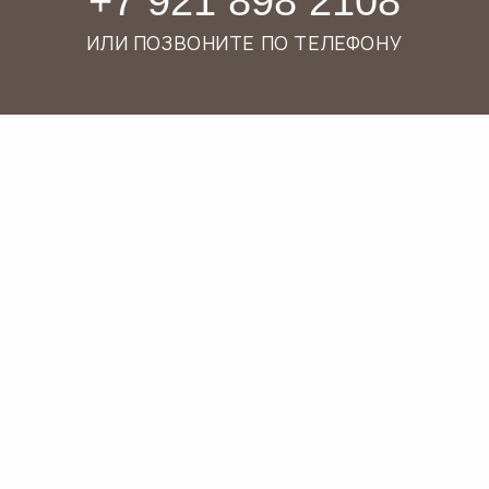
АВТОР И КООРДИНАТОР ПРОЕКТА ART
HOUSE, ГИД-ПЕРЕВОДЧИК,
ЭКСКУРСОВОД И ИСКУССТВОВЕД.
АВТОРСКИЕ ПРОГРАММЫ
для детей
и подростковых групп
ИНКЛЮЗИВНЫЕ ПРОГРАММЫ
для детей аутистического спектра
и слабослышащих детей
6 ЛЕТ ОПЫТА
интерактивных экскурсий для
детей, подростков и их родителей