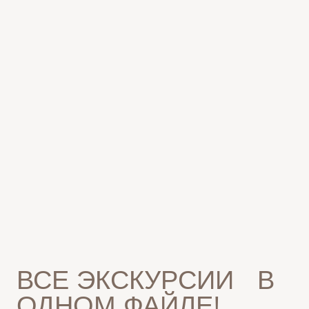
СКАЧАЙТЕ PDF ФАЙЛ, ЧТОБЫ УЗНАТЬ О ВСЕХ
НАПРАВЛЕНИЯХ, ЭКСКУРСИЯХ И МАРШРУТАХ,
И ВЫБЕРИТЕ ЛУЧШИЕ ВАРИАНТЫ ДЛЯ СВОЕЙ
ГРУППЫ!
+7
СКАЧАТЬ PDF ФАЙЛ С ПРОГРАММАМИ
ХОТИТЕ
ОПРЕДЕЛИТЬСЯ С