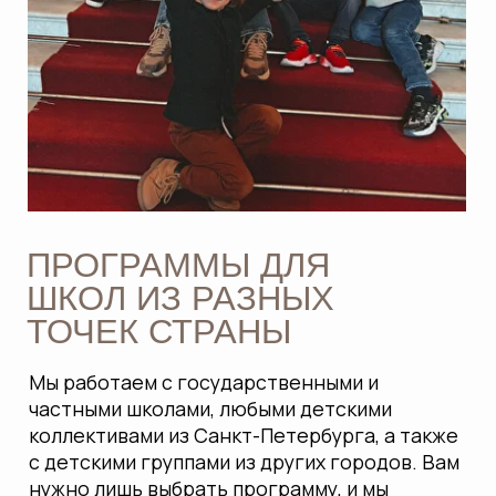
Мы работаем с государственными и
частными школами, любыми детскими
коллективами из Санкт-Петербурга, а также
с детскими группами из других городов. Вам
нужно лишь выбрать программу, и мы
возьмём на себя все организационные
вопросы.
ИНТЕРАКТИВНОЕ
ОБУЧЕНИЕ С ПОЛНЫМ
СОПРОВОЖДЕНИЕМ
Наши гиды работают с детьми на каждом
этапе: от поездки до проведения экскурсий
внутри музеев. Мы помогаем углубить знания
по школьным темам через практическое и
интерактивное обучение, соответствующее
учебному плану.