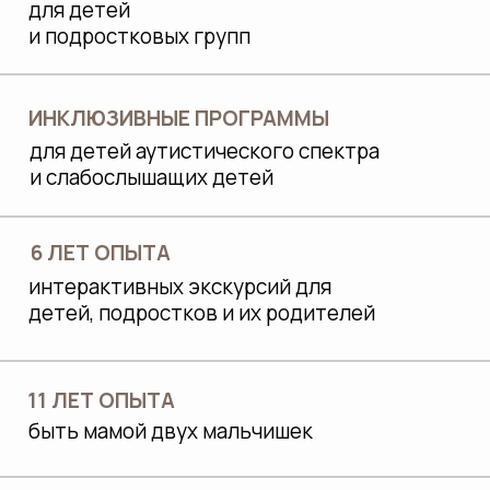
ДЛЯ НАС
ОЧЕНЬ ВАЖНО
Мы осознанно работаем с потребностью
детей «исследовать и познавать
окружающий мир», и это отвечает
интересам родителей.
Отслеживаем, чтобы экскурсия носила не
только развлекательный характер, а
включала познавательную мотивацию,
развивала наблюдательность и
мыслительную деятельность: мы находимся
в контакте с детьми, задаем вопросы,
расширяем кругозор, используем
интерактивные элементы.