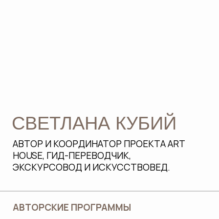
11 ЛЕТ ОПЫТА
быть мамой двух мальчишек
ОБРАЗОВАНИЕ
Академия Художеств им.Репина
(искусствоведение)
Экономический университет (экономика
и менеджмент)
В КОМАНДЕ
ART HOUSE
Аттестованные гиды, легко объясняющие
сложные темы простым языком, умеющие
вступать с детьми в контакт и включать их
интерес к изучению темы, удерживать
внимание и активность детей на высоком
уровне в течение всей экскурсии.